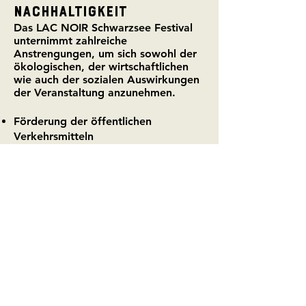
NACHHALTIGKEIT
Das LAC NOIR Schwarzsee Festival
unternimmt zahlreiche
Anstrengungen, um sich sowohl der
ökologischen, d
er wirtschaftlichen
wie auch der sozialen Auswirkungen
der Veranstaltung anzunehmen.
Förderung der öffentlichen
Verkehrsmitteln
Förderung von Carsharing
Ökostrom (Groupe E)
Einsatz von Mehrwegbechersystem
Verwendung von biologisch
abbaubarem Geschirr
(Abfalltrennung)
Günstige
Übernachtungsmöglichkeiten
(Campus)
Regionale Foodanbieter