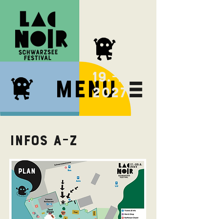
next FESTIVAL
19.-21.8
Menu
2027
Infos a–z