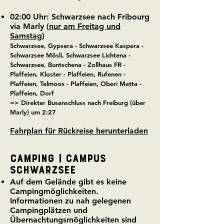
02:00 Uhr: Schwarzsee nach Fribourg
via Marly (
nur am Freitag und
Samstag
)
Schwarzsee, Gypsera - Schwarzsee Kaspera -
Schwarzsee Mösli, Schwarzsee Lichtena -
Schwarzsee, Buntschena - Zollhaus FR -
Plaffeien, Kloster - Plaffeien, Rufenen -
Plaffeien, Telmoos - Plaffeien, Oberi Matta -
Plaffeien, Dorf
=> Direkter Busanschluss nach Freiburg (über
Marly) um 2:27
Fahrpl
an für Rückreise herunterladen
CAMPING
| Campus
Schwarzsee
Auf dem Gelände gibt es keine
Campingmöglichkeiten.
Informationen zu
n
ah gelegenen
Campingplätzen und
Übernachtungsmöglichkeiten sind