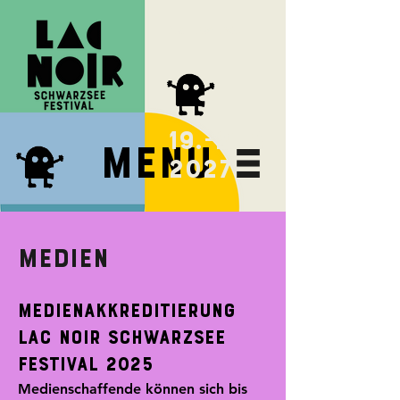
next FESTIVAL
19.-21.8
Menu
2027
Medien
Medienakkreditierung
LAC NOIR Schwarzsee
Festival 2025
Medienschaffende können sich bis