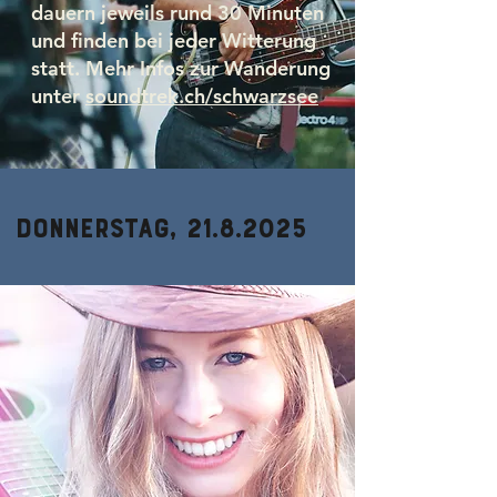
dauern jeweils rund
30 Minuten
und finden bei jeder Witterung
statt. Mehr Infos zur Wanderung
unter
soundtrek.ch/schwarzsee
Donnerstag,
21.8.2025