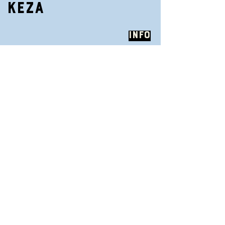
KEZA
Info
23.8.2025
| 13:00–14:30
TENT STAGE – LAC NOIR SCHWARZSEE
FESTIVAL