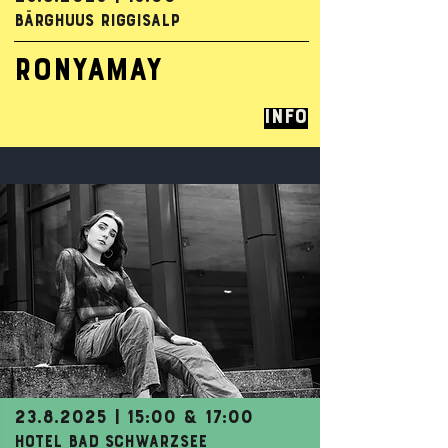
BÄRGHUUS RIGGISALP
RONYAMAY
Info
23.8.2025
| 15:00 & 17:00
HOTEL BAD SCHWARZSEE